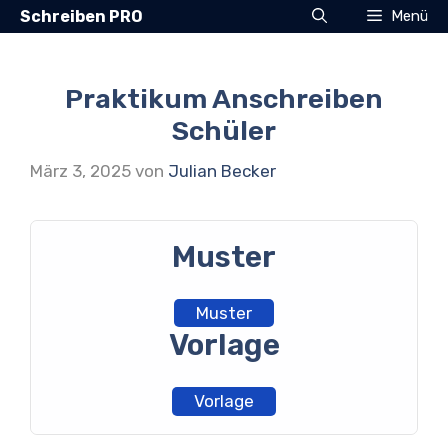
Zum
Schreiben PRO
Menü
Inhalt
springen
Praktikum Anschreiben
Schüler
März 3, 2025
von
Julian Becker
Muster
Muster
Vorlage
Vorlage